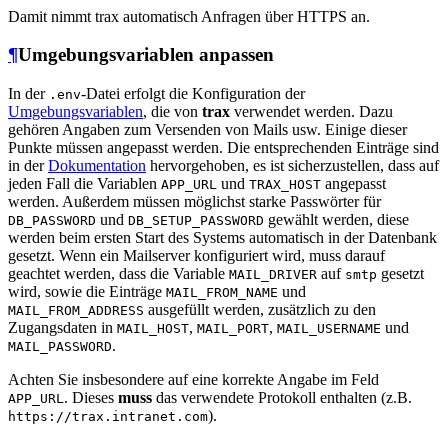
Damit nimmt trax automatisch Anfragen über HTTPS an.
¶
Umgebungsvariablen anpassen
In der
-Datei erfolgt die Konfiguration der
.env
Umgebungsvariablen
, die von
trax
verwendet werden. Dazu
gehören Angaben zum Versenden von Mails usw. Einige dieser
Punkte müssen angepasst werden. Die entsprechenden Einträge sind
in der
Dokumentation
hervorgehoben, es ist sicherzustellen, dass auf
jeden Fall die Variablen
und
angepasst
APP_URL
TRAX_HOST
werden. Außerdem müssen möglichst starke Passwörter für
und
gewählt werden, diese
DB_PASSWORD
DB_SETUP_PASSWORD
werden beim ersten Start des Systems automatisch in der Datenbank
gesetzt. Wenn ein Mailserver konfiguriert wird, muss darauf
geachtet werden, dass die Variable
auf
gesetzt
MAIL_DRIVER
smtp
wird, sowie die Einträge
und
MAIL_FROM_NAME
ausgefüllt werden, zusätzlich zu den
MAIL_FROM_ADDRESS
Zugangsdaten in
,
,
und
MAIL_HOST
MAIL_PORT
MAIL_USERNAME
.
MAIL_PASSWORD
Achten Sie insbesondere auf eine korrekte Angabe im Feld
. Dieses
muss
das verwendete Protokoll enthalten (z.B.
APP_URL
).
https://trax.intranet.com