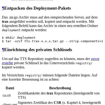
¶
Entpacken des Deployment-Pakets
Das .tar.gz-Archiv muss auf den entsprechenden Server, auf dem
trax
ausgeführt werden soll, kopiert und entpackt werden. Mit
folgendem Befehl kann das Archiv in einen neu erstellten Ordner
entpackt werden:
deployment
$
 mkdir deployment
$
 tar -xzvf tts-trax-x.x.x.tar.gz --strip-components=1 
¶
Einrichtung des privaten Schlüssels
Um auf das TTS Repository zugreifen zu können, muss der
zuvor
erstellte
private Schlüssel in das Unterverzeichnis
registry/
kopiert werden.
Im Verzeichnis
müssen folgende Dateien liegen. Auf
registry/
eine korrekte Benennung ist zu achten:
Datei
Beschreibung
Zertifikatskette des
trax
Repositories (bereitgestellt von
ca.crt
TTS)
Signiertes Zertifikat des
CSR
(s. Kapitel 4, bereitgestellt
client.cert